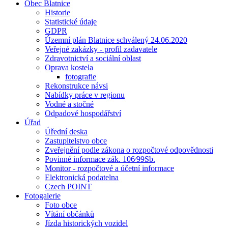
Obec Blatnice
Historie
Statistické údaje
GDPR
Územní plán Blatnice schválený 24.06.2020
Veřejné zakázky - profil zadavatele
Zdravotnictví a sociální oblast
Oprava kostela
fotografie
Rekonstrukce návsi
Nabídky práce v regionu
Vodné a stočné
Odpadové hospodářství
Úřad
Úřední deska
Zastupitelstvo obce
Zveřejnění podle zákona o rozpočtové odpovědnosti
Povinné informace zák. 106⁄99Sb.
Monitor - rozpočtové a účetní informace
Elektronická podatelna
Czech POINT
Fotogalerie
Foto obce
Vítání občánků
Jízda historických vozidel