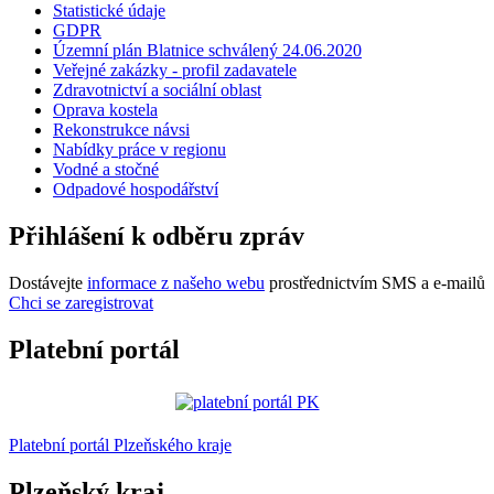
Statistické údaje
GDPR
Územní plán Blatnice schválený 24.06.2020
Veřejné zakázky - profil zadavatele
Zdravotnictví a sociální oblast
Oprava kostela
Rekonstrukce návsi
Nabídky práce v regionu
Vodné a stočné
Odpadové hospodářství
Přihlášení k odběru zpráv
Dostávejte
informace z našeho webu
prostřednictvím SMS a e-mailů
Chci se zaregistrovat
Platební portál
Platební portál Plzeňského kraje
Plzeňský kraj