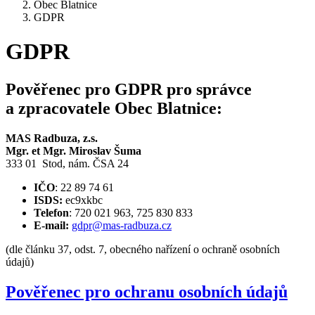
Obec Blatnice
GDPR
GDPR
Pověřenec pro GDPR pro správce
a zpracovatele Obec Blatnice:
MAS Radbuza, z.s.
Mgr. et Mgr. Miroslav Šuma
333 01 Stod, nám. ČSA 24
IČO
: 22 89 74 61
ISDS:
ec9xkbc
Telefon
: 720 021 963, 725 830 833
E-mail:
gdpr@mas-radbuza.cz
(dle článku 37, odst. 7, obecného nařízení o ochraně osobních
údajů)
Pověřenec pro ochranu osobních údajů