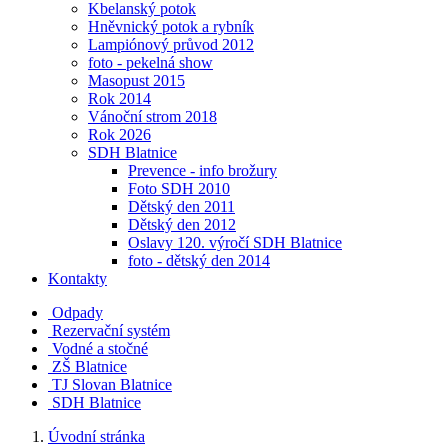
Kbelanský potok
Hněvnický potok a rybník
Lampiónový průvod 2012
foto - pekelná show
Masopust 2015
Rok 2014
Vánoční strom 2018
Rok 2026
SDH Blatnice
Prevence - info brožury
Foto SDH 2010
Dětský den 2011
Dětský den 2012
Oslavy 120. výročí SDH Blatnice
foto - dětský den 2014
Kontakty
Odpady
Rezervační systém
Vodné a stočné
ZŠ Blatnice
TJ Slovan Blatnice
SDH Blatnice
Úvodní stránka